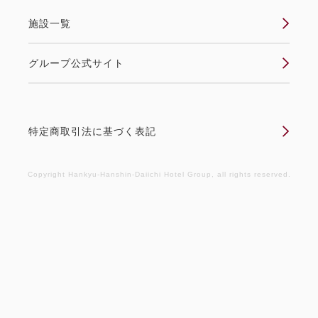
のプレゼントは1グループ1枚とさせていただきま
施設一覧
す。 ※予約時にコメント欄にご希望のメッセージの
ご記入をお願いいたします。
グループ公式サイト
空きなし
詳細
特定商取引法に基づく表記
2
Copyright Hankyu-Hanshin-Daiichi Hotel Group, all rights reserved.
アイテム：
ランチ席