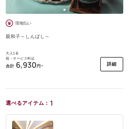
現地払い
親和子～しんばし～
大人
1
名
税・サービス料込
6,930
詳細
合計
円~
1
選べるアイテム：