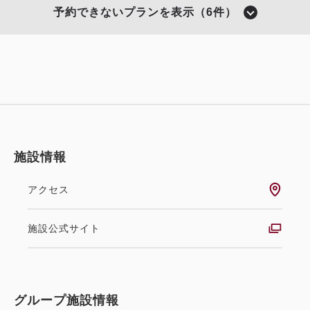
ランチ席
予約できないプランを表示（6件）
ランチ 店内席
空き状況カレンダー
空きなし
施設情報
アクセス
「恵都～えど～」 記念日プラン.
施設公式サイト
現地払い
四季会席「恵都～えど～」 記念日プラン ※記念写真
グループ施設情報