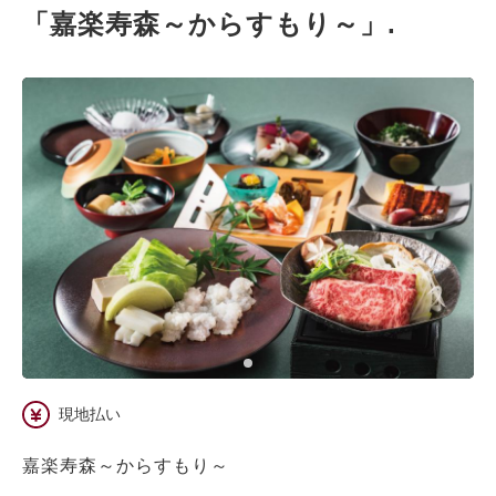
ランチ席
「嘉楽寿森～からすもり～」.
ランチ 店内席
空き状況カレンダー
空きなし
現地払い
嘉楽寿森～からすもり～