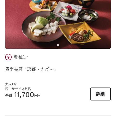
現地払い
四季会席「恵都～えど～」
大人
1
名
税・サービス料込
11,700
詳細
合計
円~