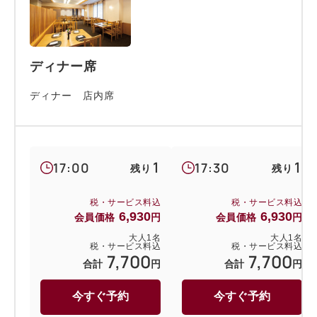
ディナー席
ディナー 店内席
1
1
17:00
17:30
残り
残り
税・サービス料込
税・サービス料込
6,930
6,930
会員価格
円
会員価格
円
大人
1
名
大人
1
名
税・サービス料込
税・サービス料込
7,700
7,700
合計
円
合計
円
今すぐ予約
今すぐ予約