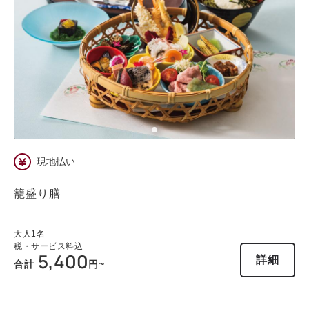
空きなし
現地払い
籠盛り膳
大人
1
名
税・サービス料込
5,400
詳細
合計
円~