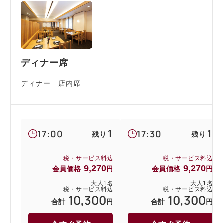
ディナー席
ディナー 店内席
1
1
17:00
17:30
残り
残り
税・サービス料込
税・サービス料込
9,270
9,270
会員価格
円
会員価格
円
大人
1
名
大人
1
名
税・サービス料込
税・サービス料込
10,300
10,300
合計
円
合計
円