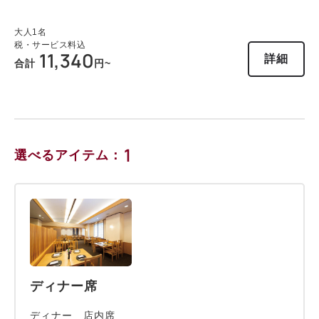
大人
1
名
税・サービス料込
11,340
詳細
合計
円~
1
選べるアイテム：
ディナー席
ディナー 店内席