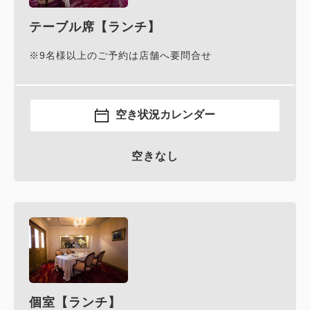
■お魚
テーブル席【ランチ】
鱧のムニエル サフランとトマトのソース
■お肉
広島牛フィレ肉のロースト
赤ワインソース
■パンとバター
空き状況カレンダー
■デザート盛り合わせ
■コーヒー または 紅茶
空きなし
個室【ランチ】