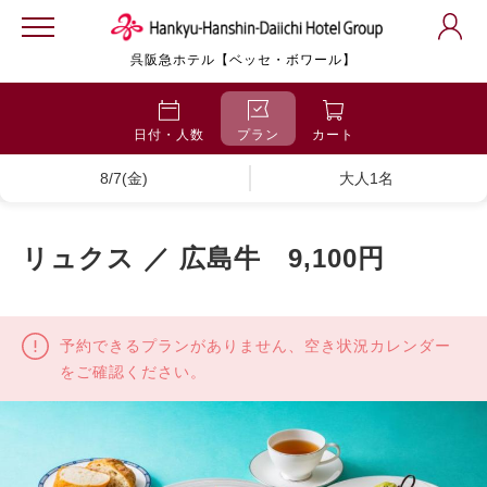
呉阪急ホテル【ベッセ・ボワール】
日付・人数
プラン
カート
8/7(金)
大人1名
リュクス ／ 広島牛 9,100円
予約できるプランがありません、空き状況カレンダー
をご確認ください。