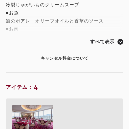
冷製じゃがいものクリームスープ
■お魚
鱸のポアレ オリーブオイルと香草のソース
■お肉
広島牛フィレ肉のステーキ
すべて表示
赤ワインソース
■パンとバター
キャンセル料金について
■デザート盛り合わせ
■コーヒー または 紅茶
4
2026年9.10月のメニュー
アイテム：
■オードブル
赤鶏のコンフィときのこのマリネ 菜園風 バルサミ
コソース
■スープ
かぼちゃのクリームスープ