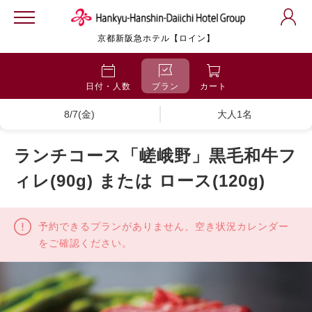
京都新阪急ホテル【ロイン】
日付・人数
プラン
カート
8/7(金)
大人1名
ランチコース「嵯峨野」黒毛和牛フ
ィレ(90g) または ロース(120g)
予約できるプランがありません、空き状況カレンダー
をご確認ください。