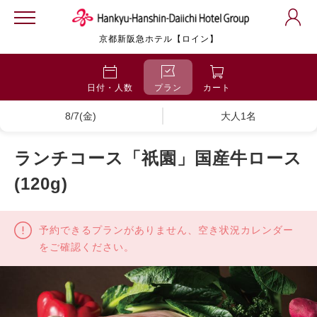
京都新阪急ホテル【ロイン】
日付・人数
プラン
カート
8/7(金)
大人1名
ランチコース「祇園」国産牛ロース
(120g)
予約できるプランがありません、空き状況カレンダー
をご確認ください。