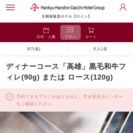
京都新阪急ホテル【ロイン】
日付・人数
プラン
カート
8/7(金)
大人1名
ディナーコース「高雄」黒毛和牛フ
ィレ(90g) または ロース(120g)
予約できるプランがありません、空き状況カレンダー
をご確認ください。