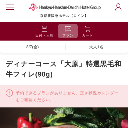
京都新阪急ホテル【ロイン】
日付・人数
プラン
カート
8/7(金)
大人1名
ディナーコース「大原」特選黒毛和
牛フィレ(90g)
予約できるプランがありません、空き状況カレンダー
をご確認ください。