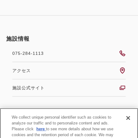
施設情報
075-284-1113
アクセス
施設公式サイト
We collect unique personal identifier such as cookies to
グループ施設情報
analyze our traffic and to personalize content and ads.
Please click
here
to see more details about how we use
施設一覧
cookies and the retention period of each cookie. We may