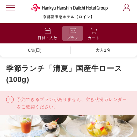
京都新阪急ホテル【ロイン】
日付・人数
プラン
カート
8/9(日)
大人1名
季節ランチ「清夏」国産牛ロース
(100g)
予約できるプランがありません、空き状況カレンダー
をご確認ください。