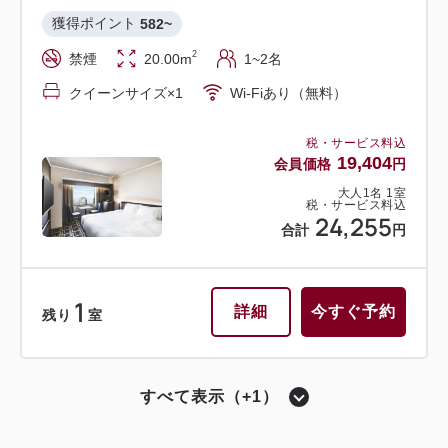
獲得ポイント 
582~
2
禁煙
20.00m
1~2名
クイーンサイズ×1
Wi-Fiあり（無料）
税・サービス料込
19,404
会員価格
円
大人
1
名
1
室
税・サービス料込
24,255
合計
円
1
詳細
今すぐ予約
残り
室
すべて表示（+1）
ハリウッドツイン