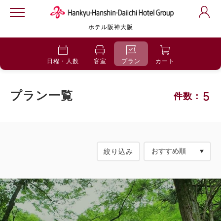
ホテル阪神大阪
日程・人数
客室
プラン
カート
5
プラン一覧
件数：
絞り込み