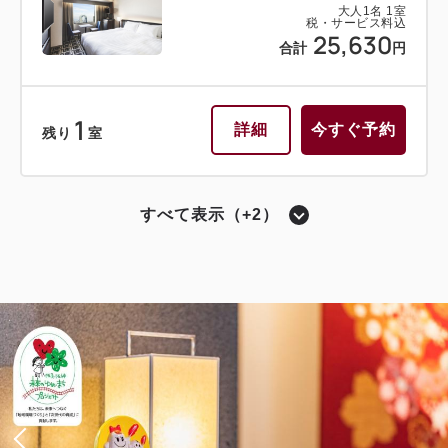
大人
1
名
1
室
税・サービス料込
25,630
合計
円
1
詳細
今すぐ予約
残り
室
すべて表示（+2）
ハリウッドツイン
獲得ポイント 
667~
2
禁煙
20.00m
1~2名
シングルサイズ×2
Wi-Fiあり（無料）
税・サービス料込
22,264
会員価格
円