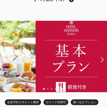
ハリウッドツイン
獲得ポイント 
607~
2
禁煙
20.00m
1~2名
シングルサイズ×2
Wi-Fiあり（無料）
税・サービス料込
20,240
会員価格
円
大人
1
名
1
室
税・サービス料込
25,300
合計
円
3
詳細
今すぐ予約
残り
室
会員予約でポイント獲得
ポイント利用可
選べるオプション