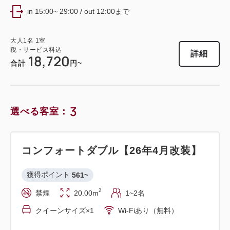
in 15:00~ 29:00 / out 12:00まで
大人
1
名
1
室
税・サービス料込
詳細
18,720
合計
円~
3
選べる客室：
コンフォートダブル【26年4月改装】
獲得ポイント 
561~
2
禁煙
20.00m
1~2名
クイーンサイズ×1
Wi-Fiあり（無料）