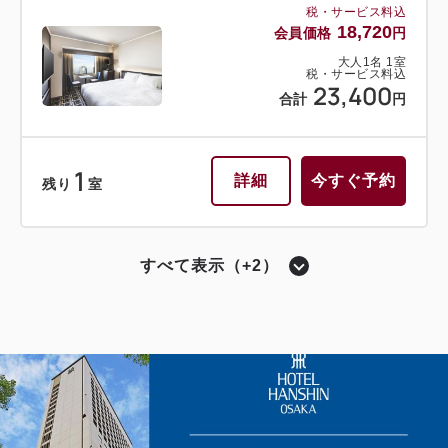
税・サービス料込
18,720
会員価格
円
大人
1
名
1
室
税・サービス料込
23,400
合計
円
1
詳細
今すぐ予約
残り
室
すべて表示（+2）
ハリウッドツイン
獲得ポイント 
614~
2
禁煙
20.00m
1~2名
シングルサイズ×2
Wi-Fiあり（無料）