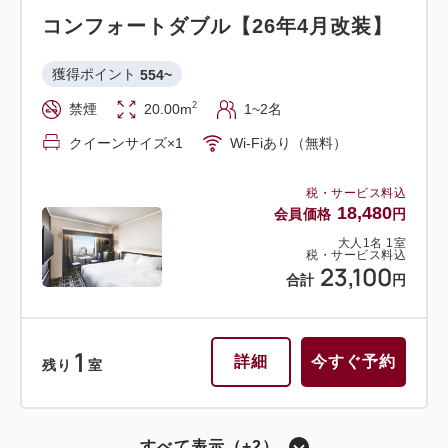
コンフォートダブル【26年4月改装】
獲得ポイント 
554~
2
禁煙
20.00m
1~2名
クイーンサイズ×1
Wi-Fiあり（無料）
税・サービス料込
18,480
会員価格
円
大人
1
名
1
室
税・サービス料込
23,100
合計
円
1
詳細
今すぐ予約
残り
室
すべて表示（+2）