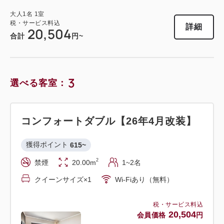
大人
1
名
1
室
税・サービス料込
詳細
20,504
合計
円~
3
選べる客室：
コンフォートダブル【26年4月改装】
獲得ポイント 
615~
2
禁煙
20.00m
1~2名
クイーンサイズ×1
Wi-Fiあり（無料）
税・サービス料込
20,504
会員価格
円