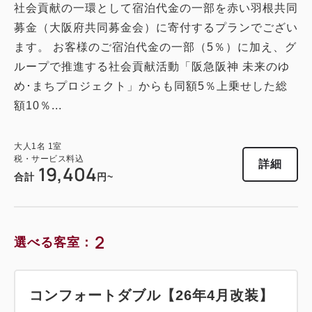
大人
1
名
1
室
社会貢献の一環として宿泊代金の一部を赤い羽根共同
税・サービス料込
28,930
募金（大阪府共同募金会）に寄付するプランでござい
合計
円
ます。 お客様のご宿泊代金の一部（5％）に加え、グ
ループで推進する社会貢献活動「阪急阪神 未来のゆ
3
め･まちプロジェクト」からも同額5％上乗せした総
詳細
今すぐ予約
残り
室
額10％...
大人
1
名
1
室
税・サービス料込
詳細
19,404
合計
円~
2
選べる客室：
コンフォートダブル【26年4月改装】