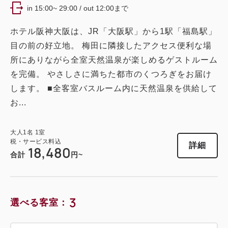
税・サービス料込
in 15:00~ 29:00 / out 12:00まで
21,360
会員価格
円
大人
1
名
1
室
ホテル阪神大阪は、JR「大阪駅」から1駅「福島駅」
税・サービス料込
26,700
目の前の好立地。 梅田に隣接したアクセス便利な場
合計
円
所にありながら全室天然温泉が楽しめるゲストルーム
を完備。 やさしさに満ちた都市のくつろぎをお届け
3
します。 ■全客室バスルーム内に天然温泉を供給して
詳細
今すぐ予約
残り
室
お...
大人
1
名
1
室
税・サービス料込
詳細
18,480
合計
円~
3
選べる客室：