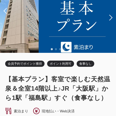
税・サービス料込
20,480
会員価格
円
大人
1
名
1
室
税・サービス料込
25,600
合計
円
3
詳細
今すぐ予約
残り
室
会員予約でポイント獲得
ポイント利用可
食事なし
スタンダードツイン
【基本プラン】客室で楽しむ天然温
獲得ポイント 
640~
泉＆全室14階以上♪JR「大阪駅」か
2
禁煙
20.00m
1~2名
ら1駅「福島駅」すぐ（食事なし）
シングルサイズ×2
Wi-Fiあり（無料）
素泊まり
現地払い・Web決済