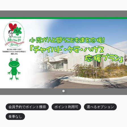
獲得ポイント 
637~
2
禁煙
20.00m
1~2名
シングルサイズ×2
Wi-Fiあり（無料）
税・サービス料込
21,252
会員価格
円
大人
1
名
1
室
税・サービス料込
26,565
合計
円
3
詳細
今すぐ予約
残り
室
会員予約でポイント獲得
ポイント利用可
選べるオプション
食事なし