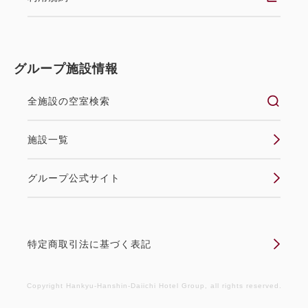
で天然温泉を楽しもう♪（食事な
し）
素泊まり
現地払い
グループ施設情報
in 15:00~ 21:00 / out 12:00まで
全施設の空室検索
ホテル阪神大阪は、JR「大阪駅」から1駅「福島駅」
施設一覧
目の前の好立地。 大阪市内では珍しい地下1000メー
トルから湧き出た天然温泉を、客室と大浴場でお楽し
グループ公式サイト
みいただけます。 ■プラン内容 スパ＆サウナ入浴券
付き（1枚/1名様1泊あたり） ※メンバーズ...
特定商取引法に基づく表記
空室なし
詳細
Copyright Hankyu-Hanshin-Daiichi Hotel Group, all rights reserved.
空室カレンダー