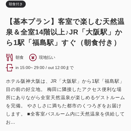
朝食付き
スタンダードツイン
獲得ポイント 
【基本プラン】客室で楽しむ天然温
633~
2
禁煙
20.00m
1~2名
泉＆全室14階以上♪JR「大阪駅」か
シングルサイズ×2
Wi-Fiあり（無料）
ら1駅「福島駅」すぐ（朝食付き）
税・サービス料込
朝食
現地払い
21,120
会員価格
円
in 15:00~ 29:00 / out 12:00まで
大人
1
名
1
室
税・サービス料込
26,400
合計
円
ホテル阪神大阪は、JR「大阪駅」から1駅「福島駅」
目の前の好立地。 梅田に隣接したアクセス便利な場
所にありながら全室天然温泉が楽しめるゲストルーム
3
詳細
今すぐ予約
残り
室
を完備。 やさしさに満ちた都市のくつろぎをお届け
します。 ■全客室バスルーム内に天然温泉を供給して
お...