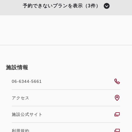
獲得ポイント 
619~
予約できないプランを表示（3件）
2
禁煙
20.00m
1~2名
シングルサイズ×2
Wi-Fiあり（無料）
税・サービス料込
20,640
会員価格
円
大人
1
名
1
室
税・サービス料込
25,800
合計
円
施設情報
06-6344-5661
3
詳細
今すぐ予約
残り
室
会員予約でポイント獲得
ポイント利用可
選べるオプション
アクセス
食事なし
施設公式サイト
【スパ＆サウナ入浴券付き】大浴場
利用規約