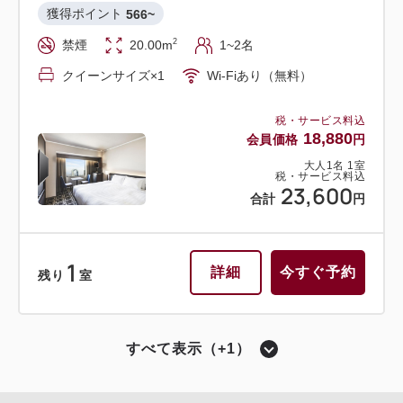
獲得ポイント 
566~
2
禁煙
20.00m
1~2名
クイーンサイズ×1
Wi-Fiあり（無料）
税・サービス料込
18,880
会員価格
円
大人
1
名
1
室
税・サービス料込
23,600
合計
円
1
詳細
今すぐ予約
残り
室
すべて表示（+1）
ハリウッドツイン