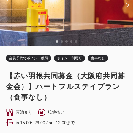
大人
1
名
1
室
税・サービス料込
27,830
合計
円
3
詳細
今すぐ予約
残り
室
会員予約でポイント獲得
ポイント利用可
食事なし
スタンダードツイン
【赤い羽根共同募金（大阪府共同募
獲得ポイント 
694~
金会）】ハートフルステイプラン
2
禁煙
20.00m
1~2名
（食事なし）
シングルサイズ×2
Wi-Fiあり（無料）
素泊まり
現地払い
税・サービス料込
in 15:00~ 29:00 / out 12:00まで
23,144
会員価格
円