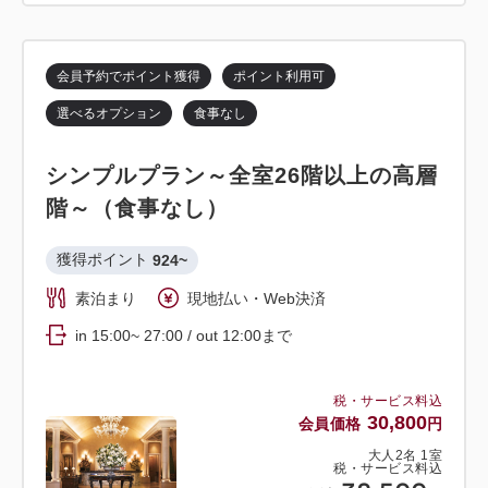
会員予約でポイント獲得
ポイント利用可
選べるオプション
食事なし
シンプルプラン～全室26階以上の高層
階～（食事なし）
獲得ポイント 
924~
素泊まり
現地払い・Web決済
in 15:00~ 27:00 / out 12:00まで
税・サービス料込
30,800
会員価格
円
大人
2
名
1
室
税・サービス料込