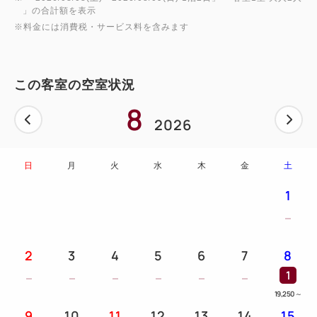
」の合計額を表示
※料金には消費税・サービス料を含みます
この客室の空室状況
8
2026
日
月
火
水
木
金
土
1
2
3
4
5
6
7
8
1
19,250
～
9
10
11
12
13
14
15