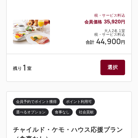
税・サービス料込
35,920
会員価格
円
大人
2
名
1
室
税・サービス料込
44,900
合計
円
1
選択
残り
室
会員予約でポイント獲得
ポイント利用可
選べるオプション
食事なし
社会貢献
チャイルド・ケモ・ハウス応援プラン