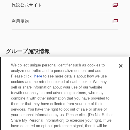
施設公式サイト
利用規約
グループ施設情報
全施設の空室検索
We collect unique personal identifier such as cookies to
analyze our traffic and to personalize content and ads.
Please click
here
to see more details about how we use
施設一覧
cookies and the retention period of each cookie. We may
sell or share information about your use of our website
to/with our analytics and advertising partners, who may
グループ公式サイト
combine it with other information that you have provided to
them or that they have collected from your use of their
services. You have the right to opt out of sale or share of
your personal information by us. Please click [Do Not Sell or
Share My Personal Information] to exercise your right. If we
特定商取引法に基づく表記
have detected an opt-out preference signal, then it will be