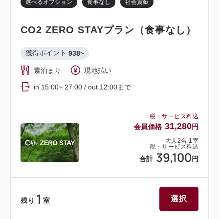
選べるオプション
食事なし
社会貢献
CO2 ZERO STAYプラン（食事なし）
獲得ポイント 
938~
素泊まり
現地払い
in 15:00~ 27:00 / out 12:00まで
税・サービス料込
31,280
会員価格
円
大人
2
名
1
室
税・サービス料込
39,100
合計
円
1
選択
残り
室