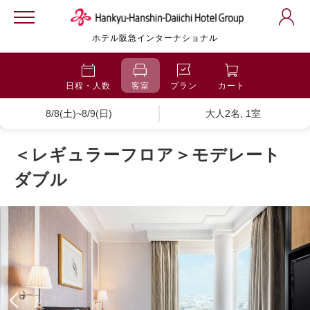
ホテル阪急インターナショナル
日程・人数
客室
プラン
カート
8/8(土)~8/9(日)
大人2名, 1室
＜レギュラーフロア＞モデレート
ダブル