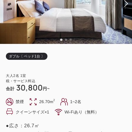
ダブル〔 ベッド1台 〕
大人
2
名
1
室
税・サービス料込
30,800
合計
円~
2
禁煙
26.70m
1~2名
クイーンサイズ×1
Wi-Fiあり（無料）
●広さ：26.7㎡