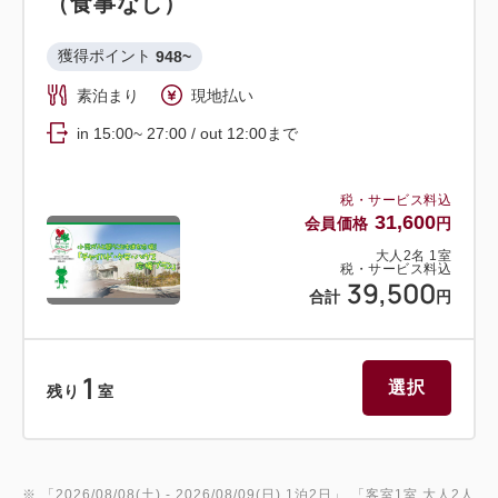
（食事なし）
獲得ポイント 
948~
素泊まり
現地払い
in 15:00~ 27:00 / out 12:00まで
税・サービス料込
31,600
会員価格
円
大人
2
名
1
室
税・サービス料込
39,500
合計
円
1
選択
残り
室
※ 「
2026/08/08(土)
- 2026/08/09(日)
1泊2日
」 「
客室1室 大人2人