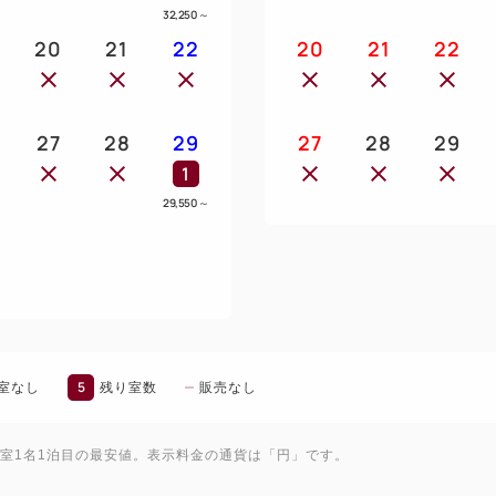
32,250
～
20
21
22
20
21
22
～
27
28
29
27
28
29
1
29,550
～
5
室なし
残り室数
販売なし
1室1名1泊目の最安値。表示料金の通貨は「円」です。