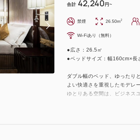
42,240
合計
円~
2
禁煙
26.50m
Wi-Fiあり（無料）
●広さ：26.5㎡
●ベッドサイズ：幅160cm×長さ
ダブル幅のベッド、ゆったり
よい快適さを重視したモデレ
ゆとりある空間は、ビジネス
人旅など、あらゆるニーズに