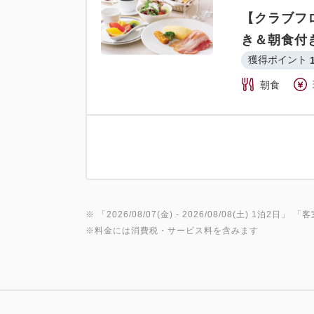
【クラブフロ
き＆朝食付
獲得ポイント 
朝食
※ 「
2026/08/07(金)
- 2026/08/08(土)
1泊2日
」 「
客
※料金には消費税・サービス料を含みます