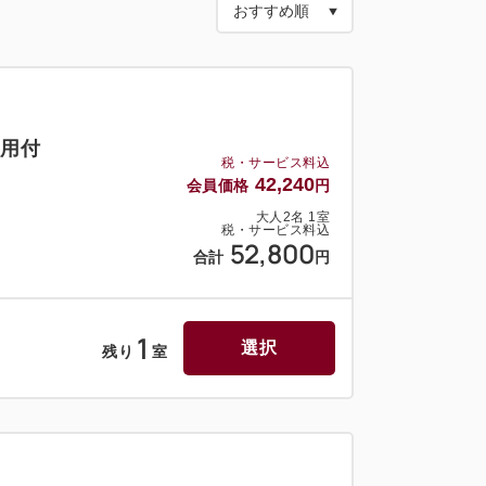
利用付
税・サービス料込
42,240
会員価格
円
大人
2
名
1
室
税・サービス料込
52,800
合計
円
1
選択
残り
室