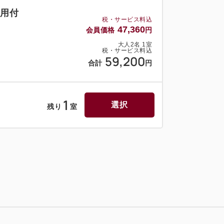
利用付
税・サービス料込
47,360
会員価格
円
大人
2
名
1
室
税・サービス料込
59,200
合計
円
1
選択
残り
室