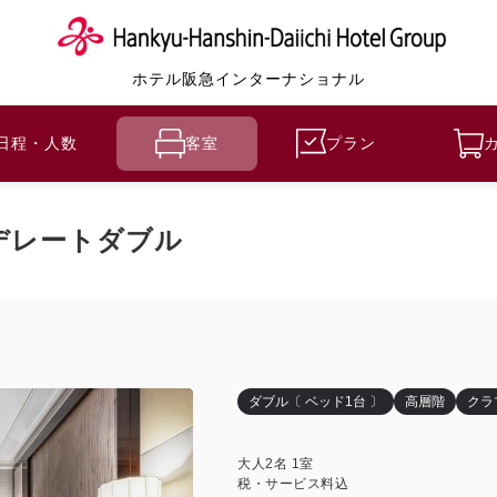
ホテル阪急インターナショナル
日程・人数
客室
プラン
デレートダブル
ダブル〔 ベッド1台 〕
高層階
クラ
大人
2
名
1
室
税・サービス料込