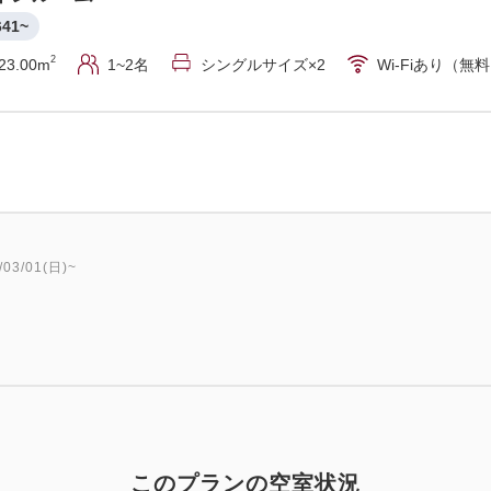
641~
2
23.00m
1~2名
シングルサイズ×2
Wi-Fiあり（無
3/01(日)~
このプランの空室状況