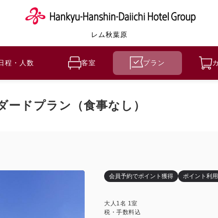
レム秋葉原
日程・人数
客室
プラン
ダードプラン（食事なし）
会員予約でポイント獲得
ポイント利用
大人
1
名
1
室
税・手数料込