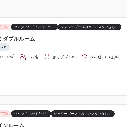
用可能
セミダブル〔 ベッド1台 〕
シャワーブースのみ（バスタブなし）
ミダブルルーム
363~
2
14.30m
1~2名
セミダブル×1
Wi-Fiあり（無料）
用可能
ツイン〔 ベッド2台 〕
シャワーブースのみ（バスタブなし）
インルーム