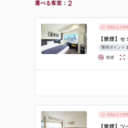
2
選べる客室：
3泊以上で利
【禁煙】セ
獲得ポイント 
禁煙
3泊以上で利
【禁煙】ツ