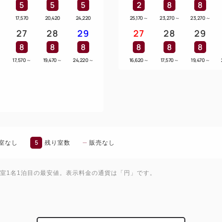
5
5
5
2
8
8
17,570
20,420
24,220
25,170
～
23,270
～
23,270
～
27
28
29
27
28
29
8
8
8
8
8
8
17,570
～
19,470
～
24,220
～
16,620
～
17,570
～
19,470
～
5
室なし
残り室数
販売なし
1室1名1泊目の最安値。表示料金の通貨は「円」です。