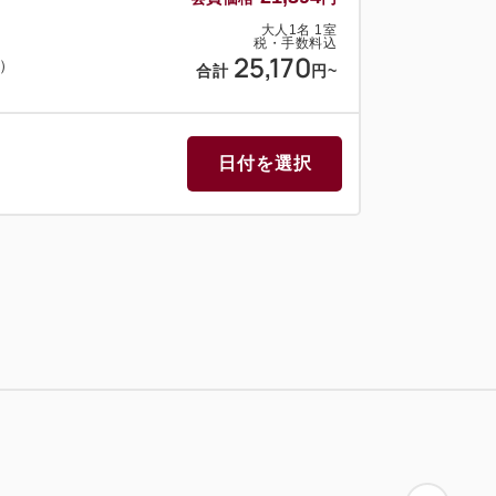
大人
1
名
1
室
税・手数料込
25,170
料）
合計
円
~
日付を選択