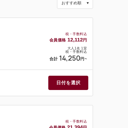
税・手数料込
12,112
会員価格
円
大人
1
名
1
室
税・手数料込
14,250
合計
円
~
日付を選択
税・手数料込
21,394
会員価格
円