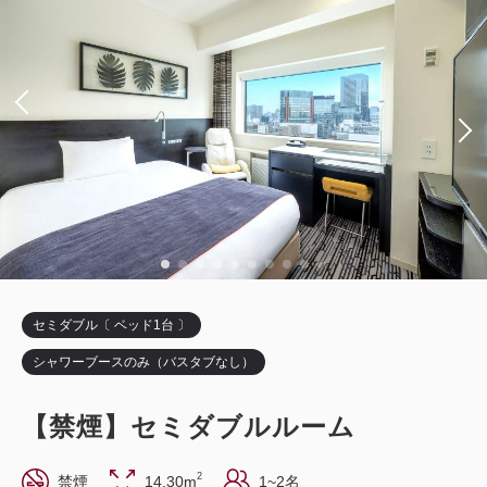
セミダブル〔 ベッド1台 〕
シャワーブースのみ（バスタブなし）
【禁煙】セミダブルルーム
2
禁煙
14.30m
1~2名