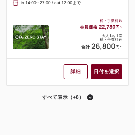
in 14:00~ 27:00 / out 12:00まで
詳細
日付を選択
税・手数料込
22,780
会員価格
円~
大人
1
名
1
室
税・手数料込
3泊以上で利用可能
会員予約でポイント獲得
26,800
合計
円~
ポイント利用可
選べるオプション
【連割】3連泊以上のスタンダードプ
詳細
日付を選択
ラン（朝食付き）
獲得ポイント 
411~
すべて表示（+8）
朝食
現地払い
会員予約でポイント獲得
ポイント利用可
in 14:00~ 27:00 / out 12:00まで
選べるオプション
remmスタンダードプラン（朝食付
税・手数料込