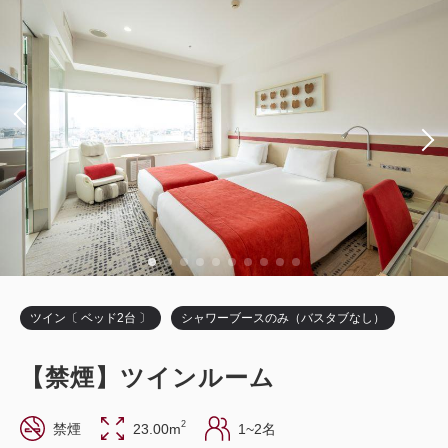
き）
獲得ポイント 
433~
朝食
現地払い
in 14:00~ 27:00 / out 12:00まで
税・手数料込
14,450
会員価格
円~
大人
1
名
1
室
税・手数料込
17,000
合計
円~
ツイン〔 ベッド2台 〕
シャワーブースのみ（バスタブなし）
詳細
日付を選択
【禁煙】ツインルーム
2
禁煙
23.00m
1~2名