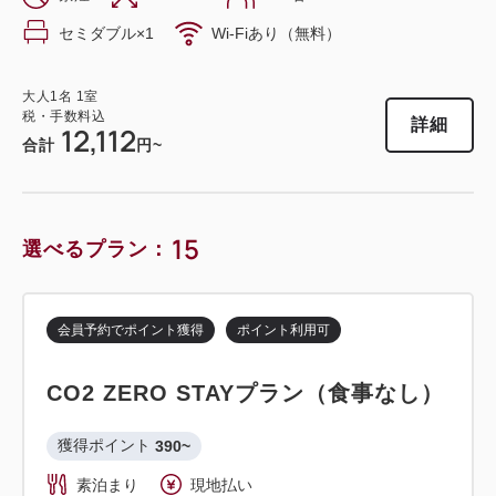
セミダブル×1
Wi-Fiあり（無料）
大人
1
名
1
室
税・手数料込
詳細
12,112
合計
円~
15
選べるプラン：
会員予約でポイント獲得
ポイント利用可
CO2 ZERO STAYプラン（食事なし）
獲得ポイント 
390~
素泊まり
現地払い