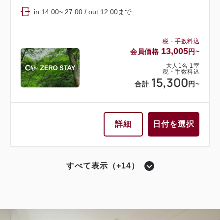
in 14:00~ 27:00 / out 12:00まで
税・手数料込
13,005
会員価格
円~
大人
1
名
1
室
税・手数料込
15,300
合計
円~
詳細
日付を選択
すべて表示（+14）
会員予約でポイント獲得
ポイント利用可
選べるオプション
remmスタンダードプラン（朝食付