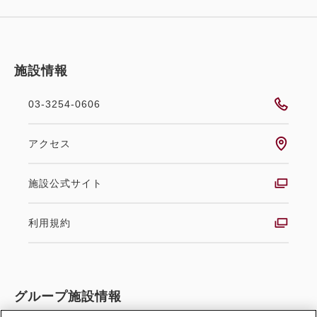
13,727
会員価格
円~
き）
大人
1
名
1
室
税・手数料込
16,150
獲得ポイント 
726~
合計
円~
朝食
現地払い
施設情報
in 14:00~ 27:00 / out 12:00まで
03-3254-0606
詳細
日付を選択
税・手数料込
アクセス
24,225
会員価格
円~
大人
1
名
1
室
税・手数料込
施設公式サイト
3泊以上で利用可能
会員予約でポイント獲得
28,500
合計
円~
ポイント利用可
利用規約
【連割】3連泊以上のスタンダードプ
詳細
日付を選択
ラン（食事なし）
グループ施設情報
獲得ポイント 
363~