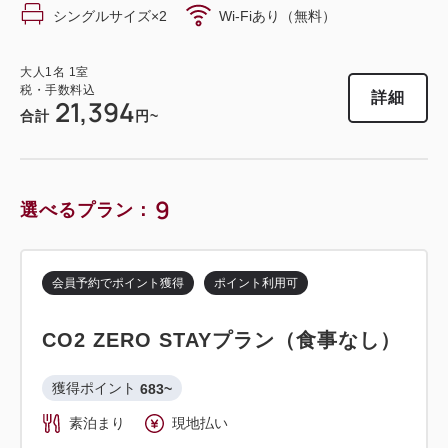
シングルサイズ×2
Wi-Fiあり（無料）
会員予約でポイント獲得
ポイント利用可
大人
1
名
1
室
remmスタンダードプラン（食事な
税・手数料込
詳細
21,394
合計
円~
し）
獲得ポイント 
382~
9
素泊まり
現地払い・Web決済
選べるプラン：
in 14:00~ 27:00 / out 12:00まで
会員予約でポイント獲得
ポイント利用可
税・手数料込
12,750
会員価格
円~
CO2 ZERO STAYプラン（食事なし）
大人
1
名
1
室
税・手数料込
15,000
合計
円~
獲得ポイント 
683~
素泊まり
現地払い