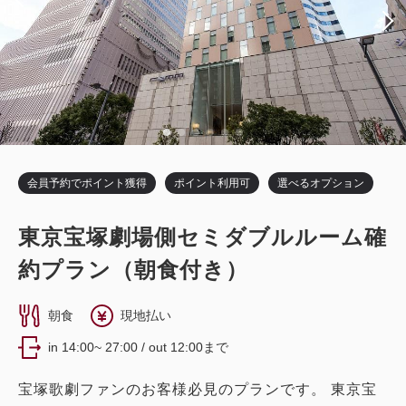
税・手数料込
14,875
会員価格
円
大人
1
名
1
室
税・手数料込
17,500
合計
円
会員予約でポイント獲得
ポイント利用可
選べるオプション
5
詳細
今すぐ予約
残り
室
東京宝塚劇場側セミダブルルーム確
約プラン（朝食付き）
朝食
現地払い
in 14:00~ 27:00 / out 12:00まで
宝塚歌劇ファンのお客様必見のプランです。 東京宝