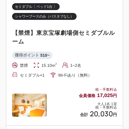
セミダブル〔 ベッド1台 〕
シャワーブースのみ（バスタブなし）
【禁煙】東京宝塚劇場側セミダブルル
ーム
獲得ポイント 
510~
2
禁煙
15.10m
1~2名
セミダブル×1
Wi-Fiあり（無料）
税・手数料込
17,025
会員価格
円
大人
1
名
1
室
税・手数料込
20,030
合計
円