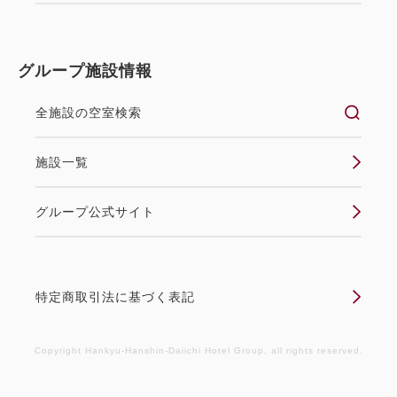
朝食
現地払い
in 14:00~ 27:00 / out 12:00まで
グループ施設情報
3泊以上するお客様必見のプランです。 ご出張やレジ
ャーの強い味方です。 【注意事項】 本プランは3泊
全施設の空室検索
以上限定のプランです。 1泊・2泊のお客様は適用外
です。ご到着後のご予約内容変更（減泊等）は、ご予
施設一覧
約通り3泊分の料金をいただきます。 【ご...
グループ公式サイト
空室なし
詳細
特定商取引法に基づく表記
クーポン獲得
Copyright Hankyu-Hanshin-Daiichi Hotel Group, all rights reserved.