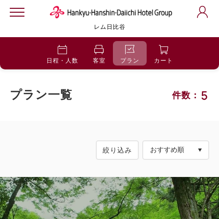
レム日比谷
日程・人数
客室
プラン
カート
5
プラン一覧
件数：
絞り込み