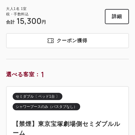
大人
1
名
1
室
税・手数料込
詳細
15,300
合計
円
クーポン獲得
1
選べる客室：
セミダブル〔 ベッド1台 〕
シャワーブースのみ（バスタブなし）
【禁煙】東京宝塚劇場側セミダブルル
ーム