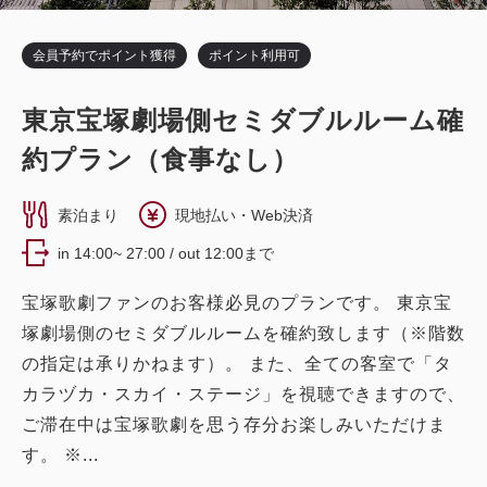
会員予約でポイント獲得
ポイント利用可
東京宝塚劇場側セミダブルルーム確
約プラン（食事なし）
素泊まり
現地払い・Web決済
in 14:00~ 27:00 / out 12:00まで
宝塚歌劇ファンのお客様必見のプランです。 東京宝
塚劇場側のセミダブルルームを確約致します（※階数
の指定は承りかねます）。 また、全ての客室で「タ
カラヅカ・スカイ・ステージ」を視聴できますので、
ご滞在中は宝塚歌劇を思う存分お楽しみいただけま
す。 ※...