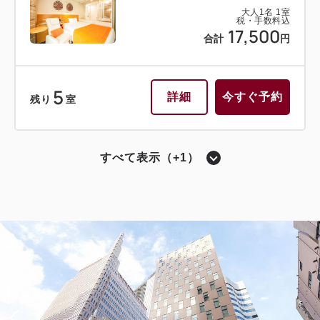
大人
1
名
1
室
税・手数料込
17,500
合計
円
5
詳細
今すぐ予約
残り
室
すべて表示（+1）
セミダブル〔 ベッド1台 〕
シャワーブースのみ（バスタブなし）
【禁煙】セミダブルルーム
獲得ポイント 
446~
2
禁煙
15.10m
1~2名
セミダブル×1
Wi-Fiあり（無料）