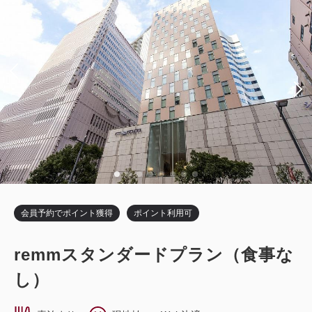
獲得ポイント 
498~
2
禁煙
15.10m
1~2名
セミダブル×1
Wi-Fiあり（無料）
税・手数料込
16,600
会員価格
円
大人
1
名
1
室
税・手数料込
19,530
合計
円
会員予約でポイント獲得
ポイント利用可
5
詳細
今すぐ予約
残り
室
remmスタンダードプラン（食事な
し）