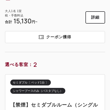
大人
1
名
1
室
税・手数料込
詳細
15,130
合計
円~
クーポン獲得
2
選べる客室：
セミダブル〔 ベッド1台 〕
シャワーブースのみ（バスタブなし）
【禁煙】セミダブルルーム（シングル