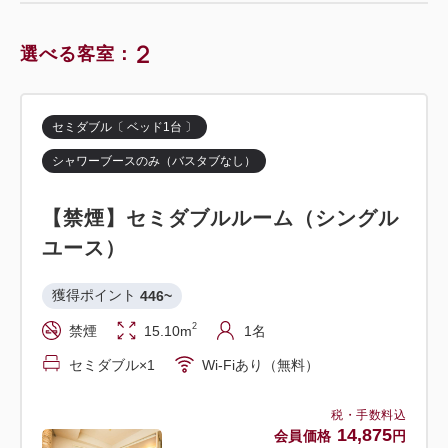
2
選べる客室：
セミダブル〔 ベッド1台 〕
シャワーブースのみ（バスタブなし）
【禁煙】セミダブルルーム（シングル
ユース）
獲得ポイント 
446~
2
禁煙
15.10m
1名
セミダブル×1
Wi-Fiあり（無料）
税・手数料込
14,875
会員価格
円