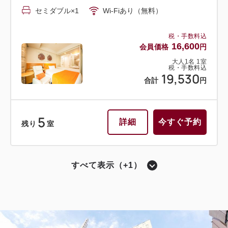
セミダブル×1
Wi-Fiあり（無料）
税・手数料込
16,600
会員価格
円
大人
1
名
1
室
税・手数料込
19,530
合計
円
5
詳細
今すぐ予約
残り
室
すべて表示（+1）
セミダブル〔 ベッド1台 〕
シャワーブースのみ（バスタブなし）
【禁煙】セミダブルルーム