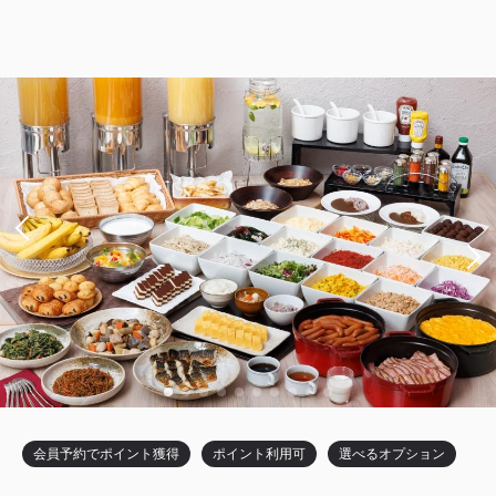
シャワーブースのみ（バスタブなし）
【禁煙】セミダブルルーム
獲得ポイント 
453~
2
禁煙
15.10m
1~2名
セミダブル×1
Wi-Fiあり（無料）
税・手数料込
15,130
会員価格
円
大人
1
名
1
室
税・手数料込
17,800
合計
円
会員予約でポイント獲得
ポイント利用可
選べるオプション
5
詳細
今すぐ予約
残り
室