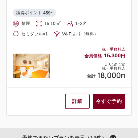
獲得ポイント 
459~
2
禁煙
15.10m
1~2名
セミダブル×1
Wi-Fiあり（無料）
税・手数料込
15,300
会員価格
円
大人
1
名
1
室
税・手数料込
18,000
合計
円
詳細
今すぐ予約
予約できないプランを表示（14件）