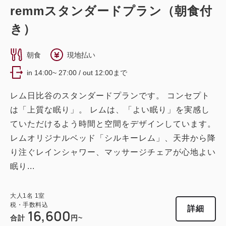
remmスタンダードプラン（朝食付
き）
朝食
現地払い
in 14:00~ 27:00 / out 12:00まで
レム日比谷のスタンダードプランです。 コンセプト
は「上質な眠り」。 レムは、「よい眠り」を実感し
ていただけるよう時間と空間をデザインしています。
レムオリジナルベッド「シルキーレム」、天井から降
り注ぐレインシャワー、マッサージチェアが心地よい
眠り...
大人
1
名
1
室
税・手数料込
詳細
16,600
合計
円~