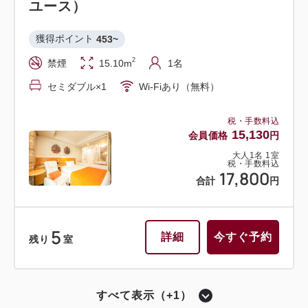
ユース）
獲得ポイント 
453~
2
禁煙
15.10m
1名
セミダブル×1
Wi-Fiあり（無料）
税・手数料込
15,130
会員価格
円
大人
1
名
1
室
税・手数料込
17,800
合計
円
5
詳細
今すぐ予約
残り
室
すべて表示（+1）
セミダブル〔 ベッド1台 〕