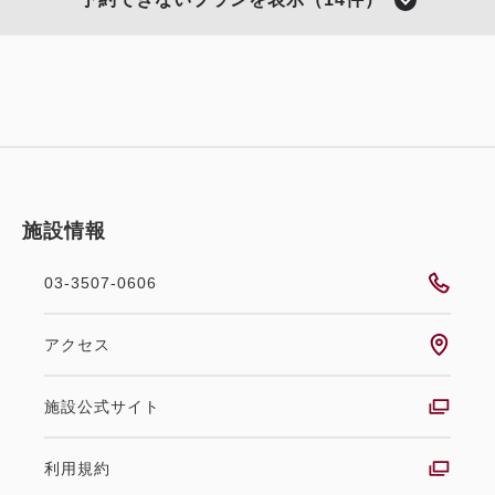
施設情報
03-3507-0606
ポイント利用可
選べるオプション
アクセス
スタンダードな3連泊プラン（朝食
施設公式サイト
付き）
利用規約