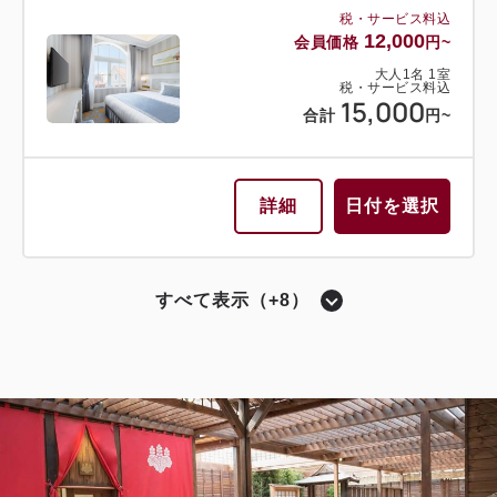
税・サービス料込
13,000
税・サービス料込
合計
円~
12,000
会員価格
円~
大人
1
名
1
室
税・サービス料込
15,000
合計
円~
詳細
日付を選択
詳細
日付を選択
ツイン〔 ベッド2台 〕
バスルーム・トイレ セパレート
すべて表示（+8）
モデレートツイン
シングル〔 ベッド1台 〕
シアターサイド（宝塚大劇場が望めるお部屋）
獲得ポイント 
338~
バスルーム・トイレ セパレート
2
禁煙
24.40m
1~2名
セミダブル×2
Wi-Fiあり（無料）
スタンダードシングル（シアタービュ
ー）
税・サービス料込