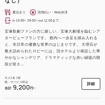
なし）
2
禁煙
29.70m
1~3名
デラックスツイン
シングルサイズ×2
エキストラベッド×1
素泊まり
現地払い・Web決済
ダブル〔 ベッド1台 〕
Wi-Fiあり（無料）
獲得ポイント 
489~
in 14:00~ 29:00 / out 11:00まで
シアターサイド（宝塚大劇場が望めるお部屋）
2
禁煙
34.30m
1~3名
税・サービス料込
宝塚歌劇ファンの方に嬉しい、宝塚大劇場を臨むシア
12,800
シングルサイズ×2
エキストラベッド×1
会員価格
円~
ダブル（シアタービュー）
タービュープランです。 館内へ一歩足を踏み入れる
大人
1
名
1
室
Wi-Fiあり（無料）
税・サービス料込
と、非日常の優雅な世界のはじまりです。 大理石が
獲得ポイント 
16,000
408~
合計
円~
敷き詰められたロビーには、旧ホテルより移設した華
税・サービス料込
2
禁煙
21.20m
1~2名
やかなシャンデリア、ドラマティックな赤い絨毯の階
16,320
会員価格
円~
クイーンサイズ×1
Wi-Fiあり（無料）
段が皆さ...
大人
1
名
1
室
税・サービス料込
詳細
日付を選択
20,400
合計
円~
税・サービス料込
大人
1
名
1
室
13,600
会員価格
円~
税・サービス料込
詳細
9,200
大人
1
名
1
室
合計
円~
税・サービス料込
17,000
詳細
日付を選択
合計
円~
ツイン〔 ベッド2台 〕
トリプル〔 ベッド3台 〕
バルコニー付き
バスルーム・トイレ セパレート