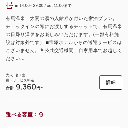
禁煙
29.70m
1~3名
in 14:00~ 29:00 / out 11:00まで
シングルサイズ×2
エキストラベッド×1
ダブル
有馬温泉 太閤の湯の入館券が付いた宿泊プラン。
Wi-Fiあり（無料）
チェックインの際にお渡しするチケットで、有馬温泉
獲得ポイント 
412~
の日帰り温泉をお楽しみいただけます。(一部有料施
税・サービス料込
2
禁煙
21.20m
1~2名
13,040
会員価格
円~
設は対象外です） ■宝塚ホテルからの送迎サービスは
クイーンサイズ×1
Wi-Fiあり（無料）
大人
1
名
1
室
ございません。各公共交通機関、自家用車でお越しく
税・サービス料込
16,300
ださい...
合計
円~
税・サービス料込
13,760
会員価格
円~
大人
1
名
1
室
大人
1
名
1
室
税・サービス料込
税・サービス料込
詳細
詳細
日付を選択
17,200
9,360
合計
円~
合計
円~
詳細
日付を選択
9
選べる客室：
ツイン〔 ベッド2台 〕
ユニバーサル（バリアフリー）