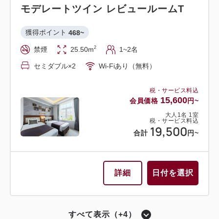
モデレートツイン レビュールームT
シアターサイド（宝塚大劇場が望めるお部屋）
バスルーム・トイレ セパレート
獲得ポイント 
468~
2
禁煙
25.50m
1~2名
モデレートツイン レビュールームA
セミダブル×2
Wi-Fiあり（無料）
獲得ポイント 
547~
税・サービス料込
2
禁煙
25.50m
1~2名
15,600
会員価格
円~
セミダブル×2
Wi-Fiあり（無料）
大人
1
名
1
室
税・サービス料込
19,500
合計
円~
税・サービス料込
18,240
会員価格
円~
大人
1
名
1
室
税・サービス料込
詳細
日付を選択
22,800
合計
円~
すべて表示（+4）