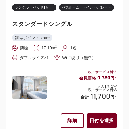
バリアフリー
シングル〔 ベッド1台 〕
バスルーム・トイレ セパレート
ツイン〔 ベッド2台 〕
バスルーム・トイレ セパレート
獲得ポイント 
391~
スタンダードシングル
2
禁煙
32.00m
1~2名
スタンダードツイン
セミダブル×2
Wi-Fiあり（無料）
獲得ポイント 
280~
獲得ポイント 
412~
2
禁煙
17.10m
1名
税・サービス料込
2
禁煙
21.10m
1~2名
13,040
会員価格
円~
ダブルサイズ×1
Wi-Fiあり（無料）
セミダブル×2
Wi-Fiあり（無料）
大人
1
名
1
室
税・サービス料込
税・サービス料込
16,300
合計
円~
9,360
会員価格
円~
税・サービス料込
13,760
会員価格
円~
大人
1
名
1
室
税・サービス料込
大人
1
名
1
室
11,700
税・サービス料込
合計
円~
詳細
日付を選択
17,200
合計
円~
詳細
日付を選択
詳細
日付を選択