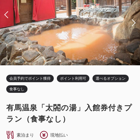
11,280
会員価格
円~
獲得ポイント 
384~
大人
1
名
1
室
税・サービス料込
14,100
2
禁煙
17.10m
1名
合計
円~
ダブルサイズ×1
Wi-Fiあり（無料）
税・サービス料込
詳細
日付を選択
12,800
会員価格
円~
大人
1
名
1
室
税・サービス料込
16,000
合計
円~
会員予約でポイント獲得
ポイント利用可
選べるオプション
ツイン〔 ベッド2台 〕
トリプル〔 ベッド3台 〕
食事なし
バスルーム・トイレ セパレート
詳細
日付を選択
有馬温泉「太閤の湯」入館券付きプ
スーペリアツイン
ラン（食事なし）
獲得ポイント 
391~
素泊まり
現地払い
ダブル〔 ベッド1台 〕
2