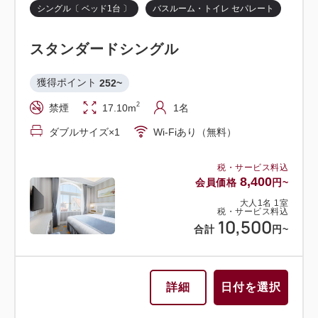
21,600
シングル〔 ベッド1台 〕
バスルーム・トイレ セパレート
合計
円~
スタンダードツイン
スタンダードシングル
ツイン〔 ベッド2台 〕
トリプル〔 ベッド3台 〕
獲得ポイント 
384~
詳細
日付を選択
バスルーム・トイレ セパレート
2
禁煙
21.10m
1~2名
獲得ポイント 
252~
セミダブル×2
Wi-Fiあり（無料）
2
禁煙
17.10m
1名
スーペリアツイン
ダブルサイズ×1
Wi-Fiあり（無料）
税・サービス料込
獲得ポイント 
412~
12,800
会員価格
円~
税・サービス料込
2
禁煙
29.70m
1~3名
大人
1
名
1
室
8,400
会員価格
円~
税・サービス料込
16,000
シングルサイズ×2
エキストラベッド×1
合計
円~
大人
1
名
1
室
税・サービス料込
10,500
Wi-Fiあり（無料）
合計
円~
詳細
日付を選択
税・サービス料込
13,760
会員価格
円~
詳細
日付を選択
大人
1
名
1
室
税・サービス料込
17,200