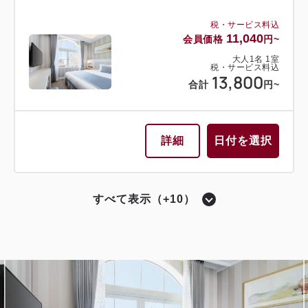
セミダブル×2
Wi-Fiあり（無料）
2
禁煙
29.70m
1~3名
税・サービス料込
税・サービス料込
シングルサイズ×2
エキストラベッド×1
23,600
11,040
会員価格
円~
会員価格
円~
税・サービス料込
11,120
Wi-Fiあり（無料）
会員価格
円~
大人
1
名
1
室
大人
1
名
1
室
税・サービス料込
税・サービス料込
29,500
大人
1
名
1
室
13,800
合計
円~
税・サービス料込
合計
円~
税・サービス料込
13,900
合計
円~
16,400
会員価格
円~
大人
1
名
1
室
税・サービス料込
詳細
日付を選択
20,500
詳細
日付を選択
合計
円~
詳細
日付を選択
すべて表示（+10）
詳細
日付を選択
シングル〔 ベッド1台 〕
ツイン〔 ベッド2台 〕
バスルーム・トイレ セパレート
モデレートシングル
モデレートツイン
ツイン〔 ベッド2台 〕
トリプル〔 ベッド3台 〕
獲得ポイント 
357~
獲得ポイント 
バルコニー付き
バスルーム・トイレ セパレート
360~
2
禁煙
18.20m
1名