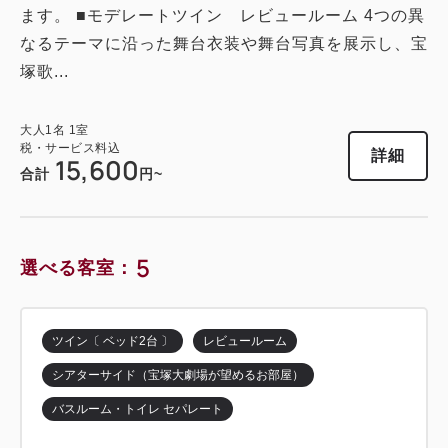
ます。 ■モデレートツイン レビュールーム 4つの異
獲得ポイント 
547~
なるテーマに沿った舞台衣装や舞台写真を展示し、宝
2
塚歌...
禁煙
25.50m
1~2名
セミダブル×2
Wi-Fiあり（無料）
大人
1
名
1
室
税・サービス料込
詳細
税・サービス料込
15,600
18,240
合計
円~
会員価格
円~
大人
1
名
1
室
税・サービス料込
22,800
合計
円~
5
選べる客室：
詳細
日付を選択
ツイン〔 ベッド2台 〕
レビュールーム
シアターサイド（宝塚大劇場が望めるお部屋）
バスルーム・トイレ セパレート
ツイン〔 ベッド2台 〕
レビュールーム