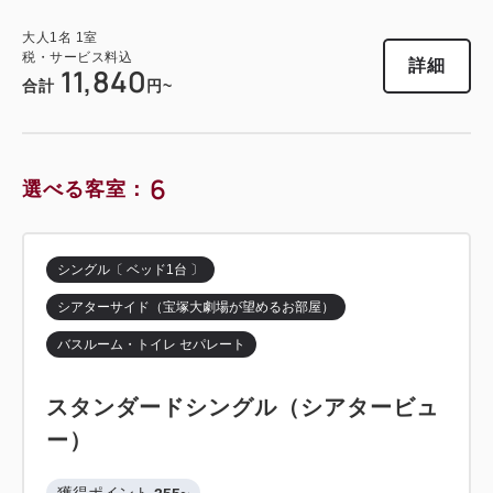
19,300
獲得ポイント 
439~
合計
円~
大人
1
名
1
室
2
禁煙
34.30m
1~3名
税・サービス料込
詳細
日付を選択
詳細
11,840
合計
円~
シングルサイズ×2
エキストラベッド×1
詳細
日付を選択
Wi-Fiあり（無料）
6
税・サービス料込
選べる客室：
ツイン〔 ベッド2台 〕
バスルーム・トイレ セパレート
14,640
会員価格
円~
ツイン〔 ベッド2台 〕
トリプル〔 ベッド3台 〕
大人
1
名
1
室
スタンダードツイン
税・サービス料込
18,300
バルコニー付き
バスルーム・トイレ セパレート
シングル〔 ベッド1台 〕
合計
円~
獲得ポイント 
304~
シアターサイド（宝塚大劇場が望めるお部屋）
スーペリアツイン（バルコニー付き）
2
禁煙
21.10m
1~2名
バスルーム・トイレ セパレート
詳細
日付を選択
セミダブル×2
Wi-Fiあり（無料）
獲得ポイント 
499~
スタンダードシングル（シアタービュ
2
禁煙
28.60m
1~3名
税・サービス料込
ー）
10,160
シングルサイズ×2
エキストラベッド×1
会員価格
円~
大人
1
名
1
室
獲得ポイント 
Wi-Fiあり（無料）