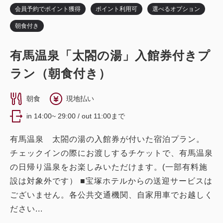
会員予約でポイント獲得
ポイント利用可
選べるオプション
朝食付き
デラックスツイン レビュールーム
獲得ポイント 
561~
有馬温泉「太閤の湯」入館券付きプ
ダブル〔 ベッド1台 〕
2
禁煙
34.30m
1~2名
ラン（朝食付き）
ダブル
セミダブル×2
Wi-Fiあり（無料）
朝食
現地払い
獲得ポイント 
312~
税・サービス料込
in 14:00~ 29:00 / out 11:00まで
18,720
会員価格
円~
2
禁煙
21.20m
1~2名
大人
1
名
1
室
有馬温泉 太閤の湯の入館券が付いた宿泊プラン。
クイーンサイズ×1
Wi-Fiあり（無料）
税・サービス料込
23,400
チェックインの際にお渡しするチケットで、有馬温泉
合計
円~
税・サービス料込
の日帰り温泉をお楽しみいただけます。(一部有料施
10,400
会員価格
円~
設は対象外です） ■宝塚ホテルからの送迎サービスは
大人
1
名
1
室
ございません。各公共交通機関、自家用車でお越しく
詳細
日付を選択
税・サービス料込
13,000
ださい...
合計
円~