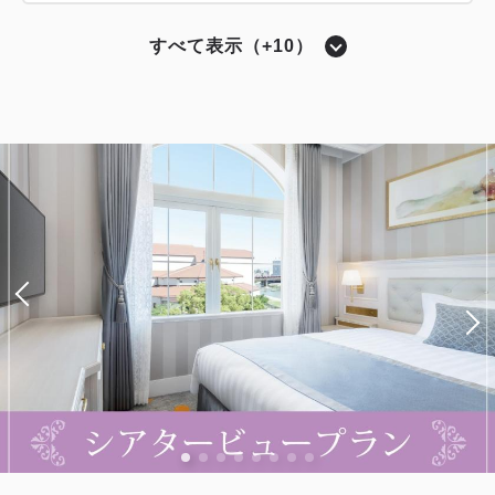
合計
円~
ツイン〔 ベッド2台 〕
バスルーム・トイレ セパレート
すべて表示（+10）
シングル〔 ベッド1台 〕
モデレートツイン
詳細
日付を選択
モデレートシングル
獲得ポイント 
410~
獲得ポイント 
278~
2
禁煙
24.40m
1~2名
ツイン〔 ベッド2台 〕
トリプル〔 ベッド3台 〕
2
禁煙
18.20m
1名
セミダブル×2
Wi-Fiあり（無料）
バルコニー付き
バスルーム・トイレ セパレート
ダブルサイズ×1
Wi-Fiあり（無料）
税・サービス料込
13,680
会員価格
円~
スーペリアツイン（バルコニー付き）
税・サービス料込
9,280
大人
1
名
1
室
会員価格
円~
税・サービス料込
17,100
大人
1
名
1
室
獲得ポイント 
448~
合計
円~
税・サービス料込
11,600
2
禁煙
28.60m
1~3名
合計
円~
シングルサイズ×2
エキストラベッド×1
詳細
日付を選択
Wi-Fiあり（無料）