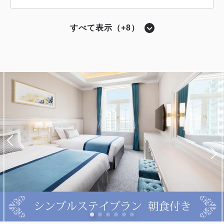
ツイン〔 ベッド2台 〕
トリプル〔 ベッド3台 〕
バスルーム・トイレ セパレート
すべて表示（+8）
シングル〔 ベッド1台 〕
デラックスツイン
ツイン〔 ベッド2台 〕
バスルーム・トイレ セパレート
シアターサイド（宝塚大劇場が望めるお部屋）
バスルーム・トイレ セパレート
獲得ポイント 
417~
モデレートツイン
2
禁煙
34.30m
1~3名
スタンダードシングル（シアタービュ
獲得ポイント 
439~
シングルサイズ×2
エキストラベッド×1
ー）
2
禁煙
24.40m
1~2名
Wi-Fiあり（無料）
獲得ポイント 
304~
セミダブル×2
Wi-Fiあり（無料）
税・サービス料込
2
禁煙
17.10m
1名
13,920
会員価格
円~
税・サービス料込
ダブルサイズ×1
Wi-Fiあり（無料）
14,640
会員価格
円~
大人
1
名
1
室
税・サービス料込
17,400
大人
1
名
1
室
合計
円~
税・サービス料込
税・サービス料込
18,300
10,160
会員価格
円~
合計
円~
大人
1
名
1
室