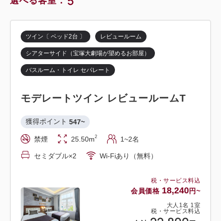
5
選べる客室：
ツイン〔 ベッド2台 〕
レビュールーム
シアターサイド（宝塚大劇場が望めるお部屋）
バスルーム・トイレ セパレート
モデレートツイン レビュールームT
獲得ポイント 
547~
2
禁煙
25.50m
1~2名
セミダブル×2
Wi-Fiあり（無料）
税・サービス料込
18,240
会員価格
円~
大人
1
名
1
室
税・サービス料込