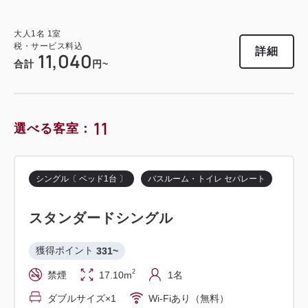
税・サービス料込
税・サービス料込
11,120
15,440
会員価格
円~
会員価格
円~
大人
1
名
1
室
税・サービス料込
大人
1
名
1
室
19,600
大人
1
名
1
室
大人
1
名
1
室
合計
円~
税・サービス料込
税・サービス料込
税・サービス料込
詳細
13,900
11,040
19,300
合計
円~
合計
円~
合計
円~
詳細
日付を選択
詳細
日付を選択
詳細
日付を選択
11
選べる客室：
ツイン〔 ベッド2台 〕
バスルーム・トイレ セパレート
シングル〔 ベッド1台 〕
バスルーム・トイレ セパレート
ツイン〔 ベッド2台 〕
バスルーム・トイレ セパレート
ツイン〔 ベッド2台 〕
トリプル〔 ベッド3台 〕
スイート
スタンダードシングル
バスルーム・トイレ セパレート
スタンダードツイン
獲得ポイント 
708~
獲得ポイント 
331~
スーペリアツイン
獲得ポイント 
333~
2
禁煙
55.00m
1~2名
2
禁煙
17.10m
1名
2
禁煙
21.10m
1~2名
獲得ポイント 
492~
セミダブル×2
Wi-Fiあり（無料）
ダブルサイズ×1
Wi-Fiあり（無料）