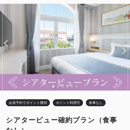
税・サービス料込
11,040
2
禁煙
32.00m
1~2名
会員価格
円~
モデレートシングル（シアタービュ
大人
1
名
1
室
セミダブル×2
Wi-Fiあり（無料）
ー）
税・サービス料込
13,800
合計
円~
税・サービス料込
獲得ポイント 
381~
15,440
会員価格
円~
2
禁煙
18.20m
1名
大人
1
名
1
室
税・サービス料込
詳細
日付を選択
ダブルサイズ×1
Wi-Fiあり（無料）
19,300
合計
円~
税・サービス料込
12,720
会員価格
円~
詳細
日付を選択
大人
1
名
1
室
ツイン〔 ベッド2台 〕
トリプル〔 ベッド3台 〕
税・サービス料込
15,900
合計
円~
バスルーム・トイレ セパレート
会員予約でポイント獲得
ポイント利用可
食事なし
スーペリアツイン
ツイン〔 ベッド2台 〕
トリプル〔 ベッド3台 〕
詳細
日付を選択
シアタービュー確約プラン（食事
獲得ポイント 
バスルーム・トイレ セパレート
384~