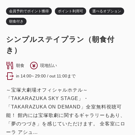
税・サービス料込
詳細
日付を選択
12,700
合計
円~
会員予約でポイント獲得
ポイント利用可
選べるオプション
詳細
日付を選択
朝食付き
詳細
日付を選択
シンプルステイプラン（朝食付
ツイン〔 ベッド2台 〕
トリプル〔 ベッド3台 〕
き）
ツイン〔 ベッド2台 〕
バスルーム・トイレ セパレート
シアターサイド（宝塚大劇場が望めるお部屋）
朝食
現地払い
エグゼクティブツイン
ダブル〔 ベッド1台 〕
バスルーム・トイレ セパレート
in 14:00~ 29:00 / out 11:00まで
獲得ポイント 
470~
ダブル
モデレートツイン（シアタービュー）
～宝塚大劇場オフィシャルホテル～
2
禁煙
43.90m
1~3名
「TAKARAZUKA SKY STAGE」・
獲得ポイント 
333~
獲得ポイント 
463~
シングルサイズ×2
エキストラベッド×1
「TAKARAZUKA ON DEMAND」全室無料視聴可
2
禁煙
21.20m
1~2名
2
禁煙
24.40m
1~2名
Wi-Fiあり（無料）
能！ 館内には宝塚歌劇に関するギャラリーもあり、
クイーンサイズ×1
Wi-Fiあり（無料）
セミダブル×2
Wi-Fiあり（無料）
「夢のつづき」を感じていただけます。 全客室にロ
税・サービス料込
ーラ アシュ...
15,680
会員価格
円~