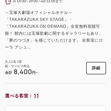
in 14:00~ 29:00 / out 11:00まで
バスルーム・トイレ セパレート
獲得ポイント 
384~
～宝塚大劇場オフィシャルホテル～
2
禁煙
21.20m
1~2名
モデレートツイン（シアタービュー）
「TAKARAZUKA SKY STAGE」・
ツイン〔 ベッド2台 〕
トリプル〔 ベッド3台 〕
クイーンサイズ×1
Wi-Fiあり（無料）
「TAKARAZUKA ON DEMAND」全室無料視聴可
獲得ポイント 
バスルーム・トイレ セパレート
384~
能！ 館内には宝塚歌劇に関するギャラリーもあり、
税・サービス料込
2
禁煙
24.40m
1~2名
12,800
会員価格
円~
「夢のつづき」を感じていただけます。 全客室にロ
デラックスツイン
セミダブル×2
Wi-Fiあり（無料）
大人
1
名
1
室
ーラ アシュ...
税・サービス料込
16,000
獲得ポイント 
518~
合計
円~
税・サービス料込
大人
1
名
1
室
12,800
2
禁煙
34.30m
1~3名
会員価格
円~
税・サービス料込
詳細
8,400
大人
1
名
1
室
合計
円~
シングルサイズ×2
エキストラベッド×1
税・サービス料込
詳細
日付を選択
16,000
合計
円~
Wi-Fiあり（無料）
11
税・サービス料込
選べる客室：
17,280
会員価格
円~
詳細
日付を選択
ツイン〔 ベッド2台 〕
バスルーム・トイレ セパレート
大人
1
名
1
室
税・サービス料込