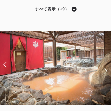
2
禁煙
25.50m
1~2名
すべて表示（+9）
セミダブル×2
Wi-Fiあり（無料）
シングル〔 ベッド1台 〕
税・サービス料込
モデレートシングル
15,600
会員価格
円~
大人
1
名
1
室
獲得ポイント 
285~
税・サービス料込
19,500
合計
円~
2
禁煙
18.20m
1名
ダブルサイズ×1
Wi-Fiあり（無料）
詳細
日付を選択
税・サービス料込
9,520
会員価格
円~
大人
1
名
1
室
税・サービス料込
11,900
合計
円~
ツイン〔 ベッド2台 〕
レビュールーム
シアターサイド（宝塚大劇場が望めるお部屋）
詳細
日付を選択
バスルーム・トイレ セパレート