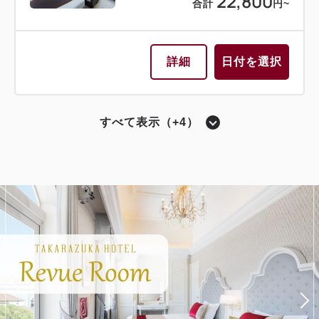
22,800
合計
円~
詳細
日付を選択
すべて表示（+4）
ツイン〔 ベッド2台 〕
レビュールーム
シアターサイド（宝塚大劇場が望めるお部屋）
バスルーム・トイレ セパレート
モデレートツイン レビュールームD
獲得ポイント 
547~
2
禁煙
25.50m
1~2名
セミダブル×2
Wi-Fiあり（無料）