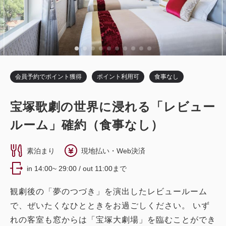
税・サービス料込
18,240
会員価格
円~
大人
1
名
1
室
税・サービス料込
22,800
合計
円~
会員予約でポイント獲得
ポイント利用可
食事なし
詳細
日付を選択
宝塚歌劇の世界に浸れる「レビュー
ルーム」確約（食事なし）
素泊まり
現地払い・Web決済
ツイン〔 ベッド2台 〕
レビュールーム
in 14:00~ 29:00 / out 11:00まで
シアターサイド（宝塚大劇場が望めるお部屋）
観劇後の「夢のつづき」を演出したレビュールーム
バスルーム・トイレ セパレート
で、ぜいたくなひとときをお過ごしください。 いず
モデレートツイン レビュールームG
れの客室も窓からは「宝塚大劇場」を臨むことができ