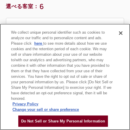
6
選べる客室：
詳細
日付を選択
スーペリアツイン（バルコニー付き）
ツイン〔 ベッド2台 〕
トリプル〔 ベッド3台 〕
シングル〔 ベッド1台 〕
獲得ポイント 
バスルーム・トイレ セパレート
420~
We collect unique personal identifier such as cookies to
シアターサイド（宝塚大劇場が望めるお部屋）
2
analyze our traffic and to personalize content and ads.
禁煙
28.60m
1~3名
エグゼクティブツイン
Please click
here
to see more details about how we use
ツイン〔 ベッド2台 〕
バスルーム・トイレ セパレート
シングルサイズ×2
エキストラベッド×1
cookies and the retention period of each cookie. We may
シアターサイド（宝塚大劇場が望めるお部屋）
sell or share information about your use of our website
Wi-Fiあり（無料）
獲得ポイント 
542~
to/with our analytics and advertising partners, who may
スタンダードシングル（シアタービュ
バスルーム・トイレ セパレート
combine it with other information that you have provided to
2
禁煙
43.90m
1~3名
them or that they have collected from your use of their
ー）
税・サービス料込
services. You have the right to opt out of sale or share of
14,000
シングルサイズ×2
エキストラベッド×1
会員価格
円~
モデレートツイン（シアタービュー）
your personal information by us. Please click [Do Not Sell or
獲得ポイント 
276~
大人
1
名
1
室
Share My Personal Information] to exercise your right. If we
Wi-Fiあり（無料）
税・サービス料込
have detected an opt-out preference signal, then it will be
獲得ポイント 
17,500
434~
2
禁煙
17.10m
1名
合計
円~
honored.
税・サービス料込
2
Privacy Policy
禁煙
24.40m
1~2名
ダブルサイズ×1
Wi-Fiあり（無料）
18,080
会員価格
円~
Change your sell or share preference
セミダブル×2
Wi-Fiあり（無料）
大人
1
名
1
室
税・サービス料込
詳細
日付を選択
税・サービス料込
Do Not Sell or Share My Personal Information
22,600
9,200
会員価格
円~
合計
円~
税・サービス料込