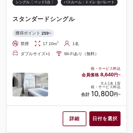
シングル〔 ベッド1台 〕
バスルーム・トイレ セパレート
大人
1
名
1
室
税・サービス料込
19,500
スタンダードシングル
合計
円~
獲得ポイント 
259~
詳細
日付を選択
2
禁煙
17.10m
1名
ダブルサイズ×1
Wi-Fiあり（無料）
税・サービス料込
8,640
会員価格
円~
ツイン〔 ベッド2台 〕
レビュールーム
大人
1
名
1
室
シアターサイド（宝塚大劇場が望めるお部屋）
税・サービス料込
10,800
合計
円~
バスルーム・トイレ セパレート
モデレートツイン レビュールームA
詳細
日付を選択
獲得ポイント 
468~