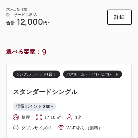
大人
1
名
1
室
税・サービス料込
詳細
日付を選択
詳細
12,000
合計
円~
9
選べる客室：
ツイン〔 ベッド2台 〕
バスルーム・トイレ セパレート
スタンダードツイン
シングル〔 ベッド1台 〕
バスルーム・トイレ セパレート
獲得ポイント 
312~
スタンダードシングル
2
禁煙
21.10m
1~2名
セミダブル×2
Wi-Fiあり（無料）
獲得ポイント 
360~
2
禁煙
17.10m
1名
税・サービス料込
10,400
会員価格
円~
ダブルサイズ×1
Wi-Fiあり（無料）
大人
1
名
1
室