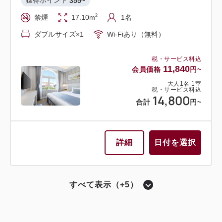
355~
税・サービス料込
12,700
合計
円~
2
禁煙
17.10m
1名
税・サービス料込
16,640
ダブルサイズ×1
Wi-Fiあり（無料）
会員価格
円~
大人
1
名
1
室
税・サービス料込
詳細
日付を選択
税・サービス料込
20,800
合計
円~
11,840
会員価格
円~
大人
1
名
1
室
税・サービス料込
14,800
合計
円~
詳細
日付を選択
ツイン〔 ベッド2台 〕
バスルーム・トイレ セパレート
モデレートツイン
詳細
日付を選択
獲得ポイント 
ツイン〔 ベッド2台 〕
ユニバーサル（バリアフリー）
331~
2
禁煙
24.40m
1~2名
すべて表示（+5）
バリアフリー
シングル〔 ベッド1台 〕
セミダブル×2
Wi-Fiあり（無料）
シアターサイド（宝塚大劇場が望めるお部屋）
獲得ポイント 
463~