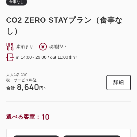
大人
1
名
1
室
食事なし
税・サービス料込
詳細
日付を選択
26,700
合計
円~
CO2 ZERO STAYプラン（食事な
し）
詳細
日付を選択
ツイン〔 ベッド2台 〕
レビュールーム
素泊まり
現地払い
シアターサイド（宝塚大劇場が望めるお部屋）
in 14:00~ 29:00 / out 11:00まで
バスルーム・トイレ セパレート
大人
1
名
1
室
モデレートツイン レビュールームG
税・サービス料込
詳細
8,640
合計
円~
獲得ポイント 
468~
2
禁煙
25.50m
1~2名
10
セミダブル×2
Wi-Fiあり（無料）
選べる客室：
税・サービス料込
15,600
会員価格
円~