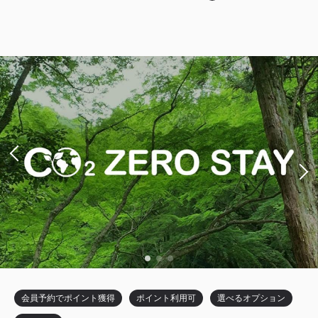
詳細
日付を選択
ツイン〔 ベッド2台 〕
レビュールーム
シアターサイド（宝塚大劇場が望めるお部屋）
バスルーム・トイレ セパレート
ツイン〔 ベッド2台 〕
レビュールーム
モデレートツイン レビュールームD
シアターサイド（宝塚大劇場が望めるお部屋）
獲得ポイント 
バスルーム・トイレ セパレート
468~
2
禁煙
25.50m
1~2名
デラックスツイン レビュールーム
セミダブル×2
Wi-Fiあり（無料）
獲得ポイント 
640~
税・サービス料込
15,600
2
禁煙
34.30m
1~2名
会員価格
円~
大人
1
名
1
室
セミダブル×2
Wi-Fiあり（無料）
税・サービス料込
19,500
合計
円~
税・サービス料込
会員予約でポイント獲得
ポイント利用可
選べるオプション
21,360
会員価格
円~