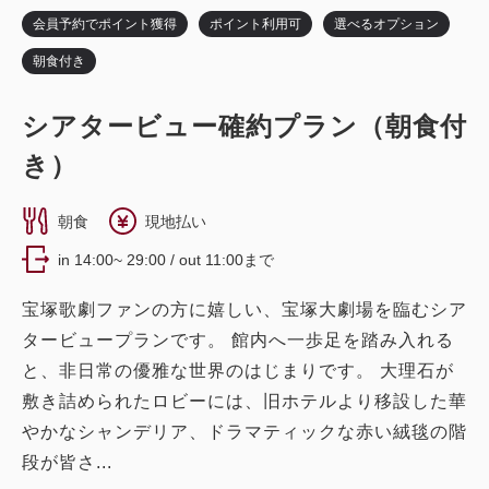
詳細
日付を選択
会員予約でポイント獲得
ポイント利用可
選べるオプション
税・サービス料込
14,960
朝食付き
会員価格
円~
ツイン〔 ベッド2台 〕
トリプル〔 ベッド3台 〕
大人
1
名
1
室
税・サービス料込
シアタービュー確約プラン（朝食付
18,700
ダブル〔 ベッド1台 〕
バスルーム・トイレ セパレート
合計
円~
き）
ダブル
スーペリアツイン
朝食
現地払い
詳細
日付を選択
獲得ポイント 
304~
獲得ポイント 
463~
in 14:00~ 29:00 / out 11:00まで
2
禁煙
21.20m
1~2名
2
禁煙
29.70m
1~3名
宝塚歌劇ファンの方に嬉しい、宝塚大劇場を臨むシア
クイーンサイズ×1
Wi-Fiあり（無料）
シングルサイズ×2
エキストラベッド×1
タービュープランです。 館内へ一歩足を踏み入れる
ツイン〔 ベッド2台 〕
トリプル〔 ベッド3台 〕
Wi-Fiあり（無料）
税・サービス料込
と、非日常の優雅な世界のはじまりです。 大理石が
バスルーム・トイレ セパレート
10,160
会員価格
円~
敷き詰められたロビーには、旧ホテルより移設した華
税・サービス料込
大人
1
名
1
室
15,440
会員価格
円~
やかなシャンデリア、ドラマティックな赤い絨毯の階
税・サービス料込
デラックスツイン
12,700
段が皆さ...
合計
円~
大人
1
名
1
室
税・サービス料込