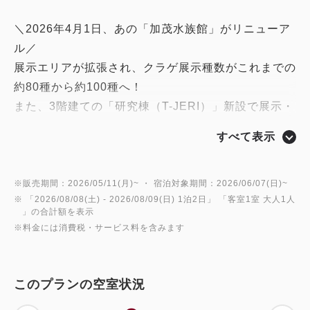
＼2026年4月1日、あの「加茂水族館」がリニューア
ル／
展示エリアが拡張され、クラゲ展示種数がこれまでの
約80種から約100種へ！
また、3階建ての「研究棟（T-JERI）」新設で展示・
研究機能が大幅に強化。
すべて表示
通称「東北エプソンアクアリウムかもすい」として生
まれ変わった水族館で、心癒される時間をお過ごしく
ださい。
※販売期間：2026/05/11(月)~ ・ 宿泊対象期間：2026/06/07(日)~
※ 「
2026/08/08(土)
- 2026/08/09(日)
1泊2日
」 「
客室1室 大人1人
」の合計額を表示
■プラン特典■
※料金には消費税・サービス料を含みます
・加茂水族館入館チケット付（大人お一人様につき1
枚）
チェックインの際にチケットをお渡しいたします。
このプランの空室状況
※チェックイン前に水族館チケットが必要な場合、