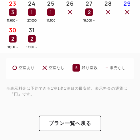
23
24
25
26
27
28
29
1F]
3
1
1
2
山形が誇るブランド米「つや姫」「雪若丸」炊きたて
17,600
～
27,000
17,500
18,000
～
ご飯の食べ比べが大好評！
30
31
庄内産の食材・食品にこだわった地産地消の朝食バイ
2
2
キングです。
18,100
～
17,100
～
地元の漬物や庄内の海の幸、郷土料理が並ぶ豊富なラ
インナップ。
庄内の自然が育んだおいしい朝食で、心も身体も元気
5
空室あり
空室なし
残り室数
販売なし
に。
【時間】6:30 ～ 9:30（受付終了 9:00）
※表示料金は予約できる1室1名1泊目の最安値。表示料金の通貨は
「円」です。
■■ 天然温泉 みはらしの湯 [アネックス10F]
ホテル自慢の天然温泉。地上10階の展望露天風呂
は、のどかな庄内平野を見下ろしながら、心身共にリ
プラン一覧へ戻る
ラックスできるスペースです。乾式サウナもご利用い
ただけます。