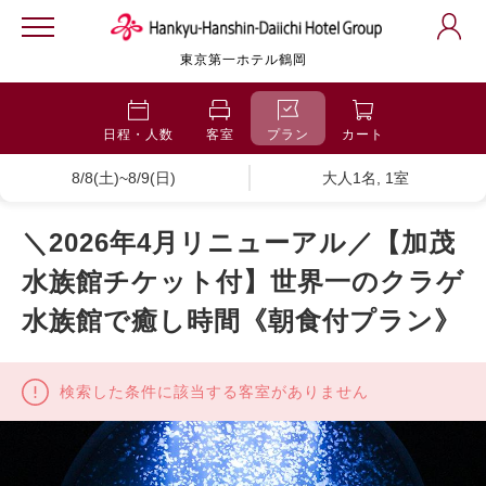
東京第一ホテル鶴岡
日程・人数
客室
プラン
カート
8/8(土)~8/9(日)
大人1名, 1室
＼2026年4月リニューアル／【加茂
水族館チケット付】世界一のクラゲ
水族館で癒し時間《朝食付プラン》
検索した条件に該当する客室がありません