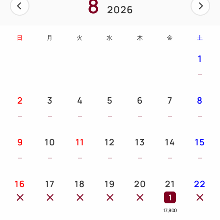
8
フロントにてご宿泊代のお支払いが完了しましたらお
2026
渡しいたします。
※添い寝ご利用のお子様分のチケットは付きませ
日
月
火
水
木
金
土
ん。加茂水族館にてご購入ください。
1
※未就学児のお子様は入館無料です。
※施設の営業時間、休館日などの詳細はお客様ご自
身でご確認ください。
2
3
4
5
6
7
8
《加茂水族館へのアクセス》
・お車の場合：当ホテルから 約25分
9
10
11
12
13
14
15
・バスの場合：当ホテル隣接のバスターミナルから
約30分
庄内交通バス エスモール発 湯野浜温泉行き
16
17
18
19
20
21
22
「加茂水族館」下車すぐ
1
17,800
■■ 朝食バイキング [レストランモナミ／アネックス