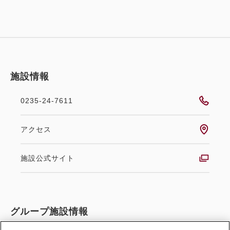
【泉質】低張性弱アルカリ温泉
※加水…なし 加温…あり 循環ろ過装置…あり
■■ アクセス
・JR羽越本線鶴岡駅から徒歩5分
施設情報
・高速自動車道、鶴岡ICより車で12分
・エスモールバスターミナル隣接
0235-24-7611
・ショッピングモール「エスモール」直結（営業時
間：10：00～20：00）
アクセス
・平面駐車場（150台／無料）
施設公式サイト
■チェックイン ：15:00
■チェックアウト：11:00
■■ 入湯税について
グループ施設情報
※2025年4月1日(火)より、大人お１人様(中学生以上)