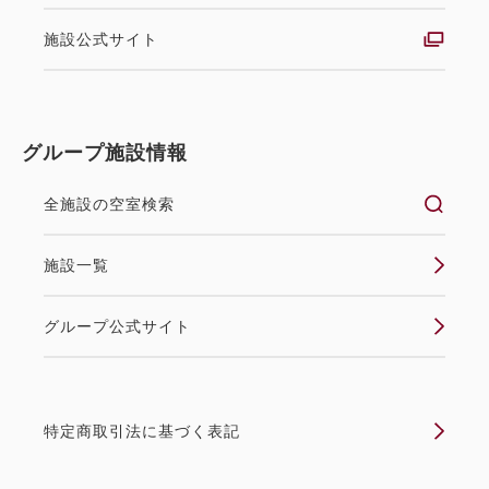
施設公式サイト
グループ施設情報
《朝食付》スタンダードプラン
全施設の空室検索
朝食
現地払い
in 15:00~ 24:00 / out 11:00まで
施設一覧
一泊朝食付のスタンダードプランです。 ビジネスに
グループ公式サイト
観光に目的に合わせてご利用下さい。 天然温泉大浴
場が無料でご利用頂けます。全室フリーWi-Fi完備 ☆
庄内産おいしい水「宮清水」をご宿泊のお客様一人に
特定商取引法に基づく表記
1本プレゼント！ ■■ 朝食バイキング [レ...