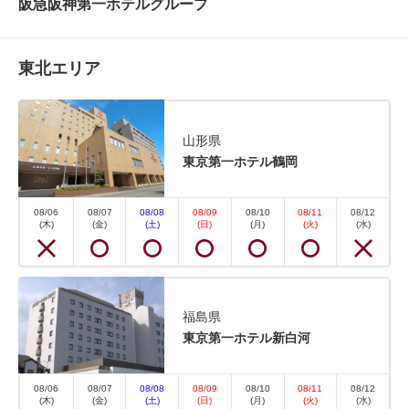
阪急阪神第一ホテルグループ
東北エリア
山形県
《素泊まり》スタンダードプラン
東京第一ホテル鶴岡
素泊まり
現地払い
08/06
08/07
08/08
08/09
08/10
08/11
08/12
(木)
(金)
(土)
(日)
(月)
(火)
(水)
in 15:00~ 24:00 / out 11:00まで
シンプルにご宿泊したい方へ素泊まりプランをご用意
しております。 お仕事、観光など予定がいっぱいの
福島県
方におすすめです。 天然温泉大浴場が無料でご利用
東京第一ホテル新白河
頂けます。全室フリーWi-Fi完備 ☆庄内産おいしい水
「宮清水」をご宿泊のお客様一人に1本プレゼント！
08/06
08/07
08/08
08/09
08/10
08/11
08/12
(木)
(金)
(土)
(日)
(月)
(火)
(水)
...