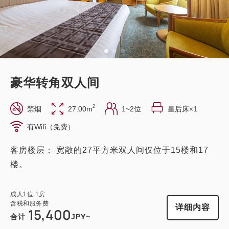
2
详细内容
现在立刻预订
只有
间
豪华转角双人间
对于开车来的人来说超值住宿：“包含
2
禁烟
27.00m
1~2位
皇后床×1
停车费，您可以随意进出”计划，含早
有Wifi（免费）
餐！
客房楼层： 宽敞的27平方米双人间仅位于15楼和17
早餐
现场支付
楼。
in 14:00~ 24:00 / out 12:00为止
成人
1
位
1
房
含税和服务费
详细内容
15,400
成人
1
位
1
房
合计
JPY~
含税和服务费
13,400