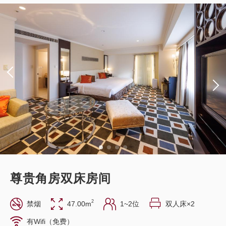
超值 17:00后入住方案，不含餐
仅住宿
现场支付
日期有限【上午 9 点提早退房计划】不
in 14:00~ 24:00 / out 12:00为止
仅住宿
现场支付
含餐
in 17:00~ 24:00 / out 12:00为止
仅住宿
现场支付
成人
1
位
1
房
含税和服务费
in 14:00~ 24:00 / out 09:00为止
11,000
成人
1
位
1
房
合计
JPY
含税和服务费
15,400
合计
JPY
成人
1
位
1
房
2
含税和服务费
详细内容
现在立刻预订
只有
间
9,100
合计
JPY
3
详细内容
现在立刻预订
只有
间
尊贵角房双床房间
2
详细内容
现在立刻预订
只有
间
对于开车来的人来说超值住宿：“包含
2
禁烟
47.00m
1~2位
双人床×2
停车费，您可以随意进出”计划，含早
日期有限【上午 9 点提早退房计划】含
有Wifi（免费）
餐！