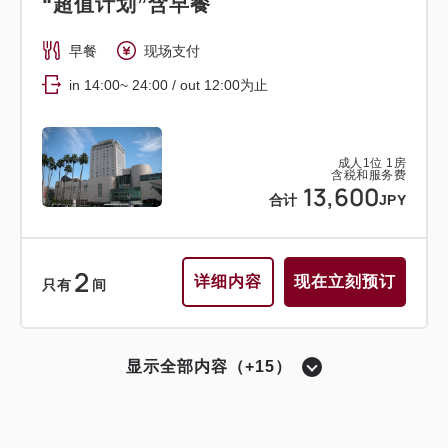
“超值计划”含早餐
早餐
现场支付
超值 17:00后入住计划 含早餐
in 14:00~ 24:00 / out 12:00为止
日期有限【上午 9 点提早退房计划】含
早餐
早餐
现场支付
in 17:00~ 24:00 / out 12:00为止
成人
1
位
1
房
早餐
现场支付
含税和服务费
13,600
in 14:00~ 24:00 / out 09:00为止
合计
JPY
成人
1
位
1
房
含税和服务费
18,000
2
合计
JPY
成人
1
位
1
房
详细内容
现在立刻预订
只有
间
含税和服务费
11,700
合计
JPY
3
详细内容
现在立刻预订
只有
间
显示全部内容（+15）
推荐
2
详细内容
现在立刻预订
只有
间
“超值计划”不含餐