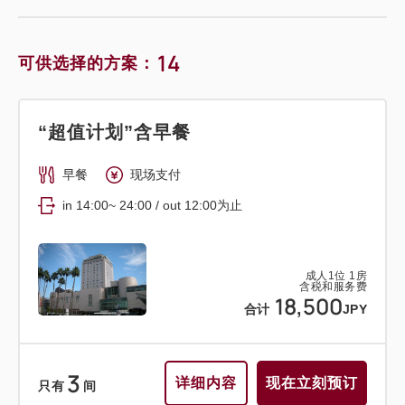
合计
JPY
14
可供选择的方案：
2
详细内容
现在立刻预订
只有
间
“超值计划”含早餐
早餐
现场支付
对于驾车前来的客人来说超值住宿：
“包含停车费！您可以随意进出”计划 -
in 14:00~ 24:00 / out 12:00为止
不含餐
仅住宿
现场支付
成人
1
位
1
房
含税和服务费
18,500
in 14:00~ 24:00 / out 12:00为止
合计
JPY
3
成人
1
位
1
房
详细内容
现在立刻预订
只有
间
含税和服务费