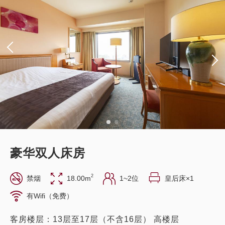
豪华双人床房
2
禁烟
18.00m
1~2位
皇后床×1
有Wifi（免费）
客房楼层：13层至17层（不含16层） 高楼层